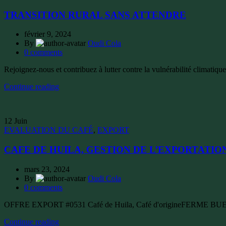
TRANSITION RURAL SANS ATTENDRE
février 9, 2024
By
Oudi Cola
0
comments
Rejoignez-nous et contribuez à lutter contre la vulnérabilité climatique,
Continue reading
12
Juin
EVALUATION DU CAFÉ
,
EXPORT
CAFE DE HUILA, GESTION DE L’EXPORTATIO
mars 23, 2024
By
Oudi Cola
0
comments
OFFRE EXPORT #0531 Café de Huila, Café d'origine​ FERME BU
Continue reading