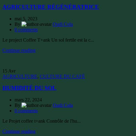
AGRICULTURE RÉGÉNÉRATRICE
mai 5, 2023
By
Oudi Cola
0
comments
Le project Coffee T+ank Un sol fertile est la c...
Continue reading
15
Avr
AGRICULTURE
,
CULTURE DU CAFÉ
HUMIDITÉ DU SOL
mars 22, 2024
By
Oudi Cola
0
comments
Le Projet coffee t+ank Contrôle de l'hu...
Continue reading