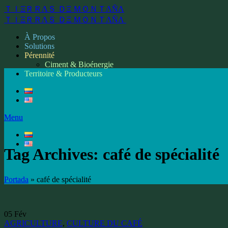
ＴＩΞＲＲΛＳ ＤΞ ＭＯＮＴΛÑΛ
ＴＩΞＲＲΛＳ ＤΞ ＭＯＮＴΛÑΛ
À Propos
Solutions
Pérennité
Ciment & Bioénergie
Territoire & Producteurs
Menu
Tag Archives: café de spécialité
Portada
»
café de spécialité
05
Fév
AGRICULTURE
,
CULTURE DU CAFÉ