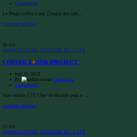
0
comments
Le Projet coffee t+ank Érosion des sols...
Continue reading
29
Avr
AGRICULTURE
,
CULTURE DU CAFÉ
COFFEE T
+
ANK PROJECT
mai 20, 2023
By
Oudi Cola
0
comments
Nos valeurs 🇨🇴 Une vie décente pour le ...
Continue reading
15
Avr
AGRICULTURE
,
CULTURE DU CAFÉ