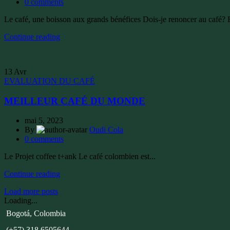
0
comments
Le café, une boisson aux grands bénéfices Dois-je renoncer au café? B
Continue reading
13
Avr
EVALUATION DU CAFÉ
MEILLEUR CAFÉ DU MONDE
mai 5, 2023
By
Oudi Cola
0
comments
Le Projet coffee t+ank Le café colombien est...
Continue reading
Load more posts
Loading...
Bogotá, Colombia
(+57) 318 6505644