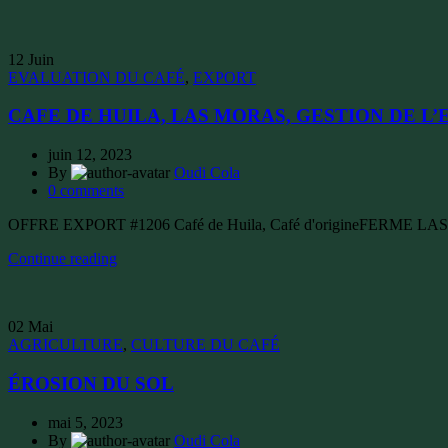
12
Juin
EVALUATION DU CAFÉ
,
EXPORT
CAFE DE HUILA, LAS MORAS, GESTION DE L
juin 12, 2023
By
Oudi Cola
0
comments
OFFRE EXPORT #1206 Café de Huila, Café d'origine​ FERME LA
Continue reading
02
Mai
AGRICULTURE
,
CULTURE DU CAFÉ
ÉROSION DU SOL
mai 5, 2023
By
Oudi Cola